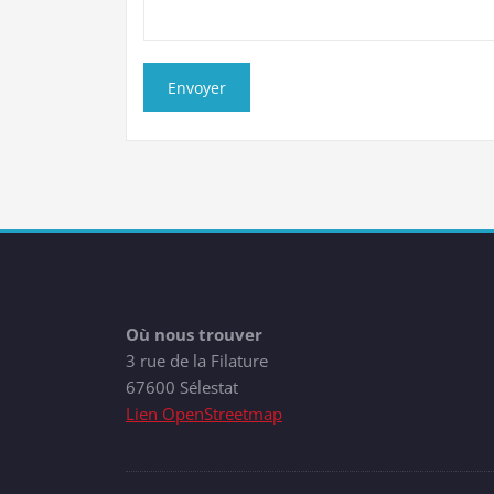
Où nous trouver
3 rue de la Filature
67600 Sélestat
Lien OpenStreetmap