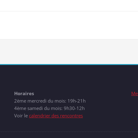
Horaires
Men
2ème mercredi du mois: 19h-21h
4ème samedi du mois: 9h30-12h
Voir le
calendrier des rencontres