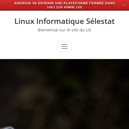
ANDROID VA DEVENIR UNE PLATEFORME FERMÉE DANS
✕
145J 21H 43MIN 12S
Skip
Linux Informatique Sélestat
to
content
Bienvenue sur le site du LIS